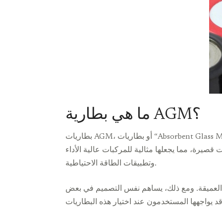
ما هي بطارية AGM؟
بطاريات AGM، أو بطاريات “Absorbent Glass Mat”، هي نوع من البطاريات الحمضية الرصاصية. يتم تصميمها باستخدام حصيرة من الألياف الزجاجية التي تمتص حمض
 قصيرة، مما يجعلها مثالية للمركبات عالية الأداء
وتطبيقات الطاقة الاحتياطية.
ت العميقة. ومع ذلك، يساهم نفس التصميم في بعض