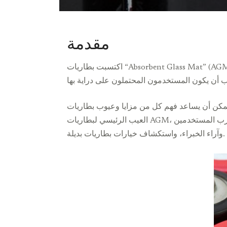
مقدمة
اكتسبت بطاريات “Absorbent Glass Mat” (AGM) اهتمامًا كبيرًا بفضل تعدد استخداماتها وموثوقيتها. فهي تُستخدم بشكل شائع في التطبيقات التي تتراوح من السيارات
ن أن يساعد فهم كل من مزايا وعيوب بطاريات AGM في اتخاذ قرار مستنير بشأن ما إذا كانت الخيار المناسب لاحتياجاتك الخاصة. في هذا الدليل الشامل، سنخوض في
العيب الرئيسي لبطاريات AGM، وهو التكلفة، بالإضافة إلى عيوب أخرى محتملة. سنقدم أيضًا رؤى حول كيفية التخفيف من هذه المشاكل، مدعومة بتجارب المستخدمين
وآراء الخبراء، واستكشاف خيارات بطاريات بديلة.