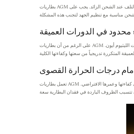
بطاريات AGM حساسة للشحن الزائد، مما يمكن أن يقلل بشكل كبير من عمرها الافتراضي. بسبب تصميمها، هي أكثر عرضة للسخونة والتلف عند الشحن الزائد. يجب على
 محدود في الدورات العميقة
على الرغم من أن بطاريات AGM قادرة على الدورات العميقة، إلا أنها ليست قوية في هذه الوظيفة مقارنة ببعض أنواع البطاريات الأخرى، مثل بطاريات الليثيوم أيون.
ام درجات الحرارة القصوى
تعمل بطاريات AGM بشكل أفضل في درجات الحرارة المعتدلة. هي معرضة لكل من الحرارة الشديدة والبرد الشديد، مما يمكن أن يؤثر على كفاءتها وعمرها الافتراضي.