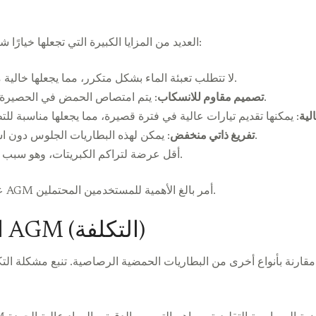
تقدم بطاريات AGM العديد من المزايا الكبيرة التي تجعلها خيارًا شائعًا بين مختلف المستخدمين:
: بطاريات AGM لا تتطلب تعبئة الماء بشكل متكرر، مما يجعلها خالية من المتاعب.
: يتم امتصاص الحمض في الحصيرة، مما يقلل من مخاطر الانسكابات والتسريبات.
تصميم مقاوم للانسكاب
لية
: يمكن لهذه البطاريات الجلوس دون استخدام لفترات أطول دون فقدان شحنة كبيرة.
تفريغ ذاتي منخفض
: بطاريات AGM أقل عرضة لتراكم الكبريتات، وهو سبب شائع لفشل البطاريات.
على الرغم من هذه الفوائد، فإن فهم قيود بطاريات AGM أمر بالغ الأهمية للمستخدمين المحتملين.
العيب الرئيسي لبطاريات AGM (التكلفة)