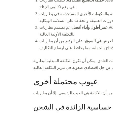
عملية التصنيع المتقدمة
: تتطلب بطاريات AGM عملية تصنيع أكثر تعقيدًا مقارنة بالبطاريات الحمضية الرصاصية التقليدية. يساهم التصميم الدقيق والمواد عالية الجودة
في رفع تكاليف الإنتاج.
تخدمة في بطاريات AGM هي أكثر تكلفة من تلك الموجودة في البطاريات الحمضية الرصاصية
عمر أطول وأداء أفضل
: تم تصميم بطاريات AGM لتدوم لفترة أطول وتؤدي بشكل أفضل في الظروف القاسية. بالرغم من أن هذا يعتبر فائدة، إلا أنه يساهم أيضًا في
التكلفة الأولية العالية.
لعرض في السوق
: على الرغم من أن بطاريات AGM تزداد شعبيتها، فإنها لا تزال غير مستخدمة على نطاق واسع مثل البطاريات التقليدية. يمكن أن يؤدي هذا
التكلفة المبدئية لبطارية AGM عائقًا. في حين أن الفوائد على المدى الطويل والصيانة المنخفضة قد تعوض الاستثمار الأولي، قد
عيوب محتملة أخرى
حساسية الزائدة في الشحن