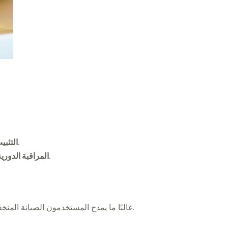
: تأكد من أن البطارية مُثبتة في بيئة خاضعة للتحكم بدرجة الحرارة لتخفيف تأثيرات درجات الحرارة القصوى.
التثبي
: قم بفحص صحة البطارية بشكل دوري، خاصة إذا كانت تخضع لدورات عميقة متكررة أو تُستخدم في ظروف قاسية.
المراقبة الدورية
توضح التجارب الواقعية الآثار العملية لبطاريات AGM. غالبًا ما يمدح المستخدمون الصيانة المنخفضة والإنتاجية العالية للطاقة مع ملاحظة التكلفة الأولية كأهم قلق.