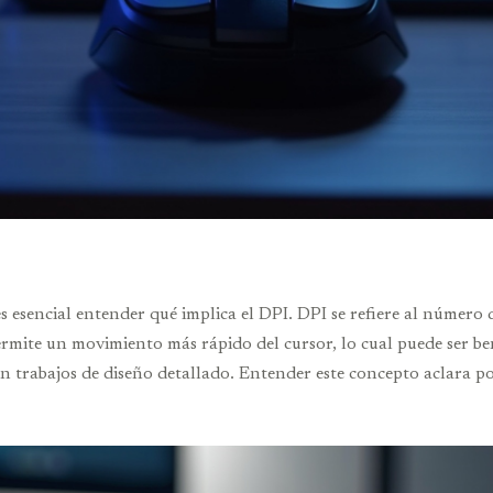
es esencial entender qué implica el DPI. DPI se refiere al númer
mite un movimiento más rápido del cursor, lo cual puede ser ben
en trabajos de diseño detallado. Entender este concepto aclara po